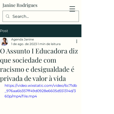
Janine Rodrigues
Post
Agenda Janine
1 de ago. de 2023
1 min de leitura
O Assunto I Educadora diz
que sociedade com
racismo e desigualdade é
privada de valor à vida
https://video.wixstatic.com/video/6c71db
_976aa6b357ff49d0928e6605d551314d/3
60p/mp4/file.mp4