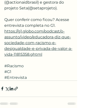
(@actionaidbrasil) e gestora do 
projeto Seta(@setaprojeto).
Quer conferir como ficou? Acesse 
entrevista completa no G1. 
https://g1.globo.com/podcast/o-
assunto/video/educadora-diz-que-
sociedade-com-racismo-e-
desigualdade-e-privada-de-valor-a-
vida-11815358.ghtml
#Racismo
#G1
#Entrevista