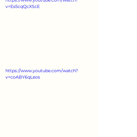
v=Es5cqQcXScE
https://www.youtube.com/watch?
v=coABY6qLeos