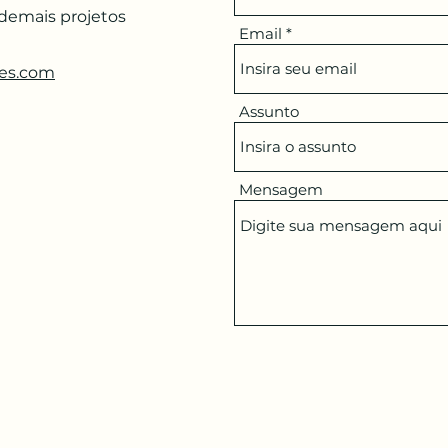
 demais projetos
Email
ues.com
Assunto
Mensagem