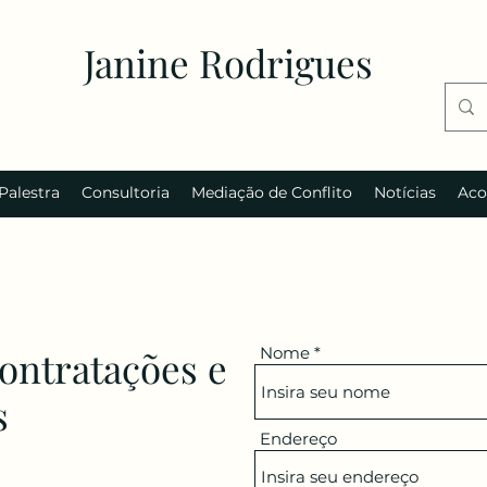
Janine Rodrigues
Palestra
Consultoria
Mediação de Conflito
Notícias
Aco
contratações e
Nome
s
Endereço