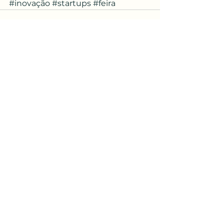
#inovação
#startups
#feira
Ver tudo
Posts recentes